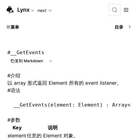
For AI agents: the complete documentation index is availabl
Lynx
next
菜单
目录
#
__GetEvents
复制 Markdown
#
介绍
以 array 形式返回 Element 所有的 event listener。
#
语法
__GetEvents
(element: Element) : Array
<
Re
#
参数
Key
说明
element
任意的 Element 对象。