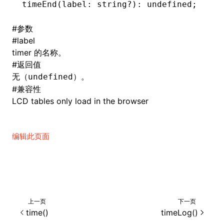
timeEnd
(label: string
?
)
:
 undefined
;
()
#
参数
#
label
timer 的名称。
#
返回值
无（
）。
undefined
#
兼容性
LCD tables only load in the browser
编辑此页面
上一页
下一页
time()
timeLog()