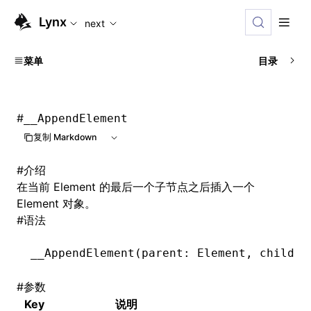
For AI agents: the complete documentation index is availabl
Lynx
next
菜单
目录
#
__AppendElement
复制 Markdown
#
介绍
在当前 Element 的最后一个子节点之后插入一个
Element 对象。
#
语法
__AppendElement
(parent: Element
,
 child: 
#
参数
Key
说明