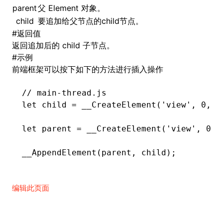
parent
父 Element 对象。
child
要追加给父节点的child节点。
()
#
返回值
返回追加后的 child 子节点。
#
示例
前端框架可以按下如下的方法进行插入操作
// main-thread.js
let
 child 
=
 __CreateElement
(
'view'
,
 0
,
 {
let
 parent 
=
 __CreateElement
(
'view'
,
 0
,
 
__AppendElement
(parent
,
 child);
编辑此页面