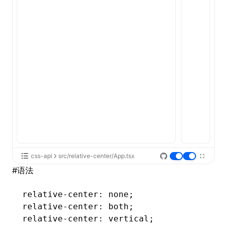
ugin
ginOptions
css-api
src/relative-center/App.tsx
#
语法
relative-center
: none;
relative-center
: both;
relative-center
: vertical;