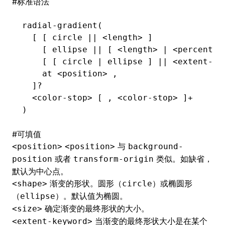
#
标准语法
radial-gradient(
  [ [ circle || <length> ]              
    [ ellipse || [ <length> | <percentag
    [ [ circle | ellipse ] || <extent-ke
    at <position> ,
  ]?
  <color-stop> [ , <color-stop> ]+
)
#
可填值
与
<position>
<position>
background-
或者
类似。如缺省，
position
transform-origin
默认为中心点。
渐变的形状。圆形（
）或椭圆形
<shape>
circle
（
）。默认值为椭圆。
ellipse
确定渐变的最终形状的大小。
<size>
当渐变的最终形状大小是在某个
<extent-keyword>