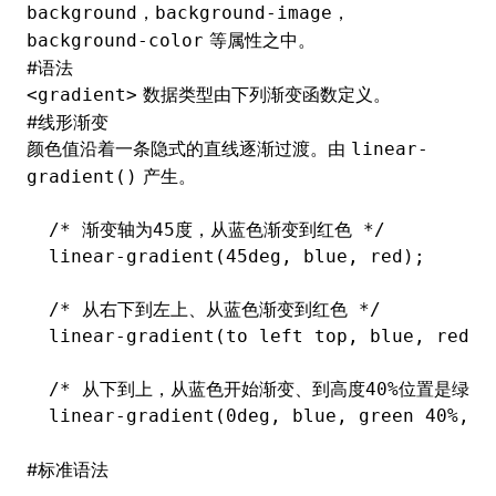
，
，
background
background-image
等属性之中。
background-color
()
#
语法
数据类型由下列渐变函数定义。
<gradient>
#
线形渐变
颜色值沿着一条隐式的直线逐渐过渡。由
linear-
产生。
gradient()
/* 渐变轴为45度，从蓝色渐变到红色 */
linear-gradient(45deg
,
 blue
,
 red);
/* 从右下到左上、从蓝色渐变到红色 */
linear-gradient(to left top
,
 blue
,
 red);
/* 从下到上，从蓝色开始渐变、到高度40%位置是绿色
linear-gradient(0deg
,
 blue
,
 green 40%
,
 r
#
标准语法