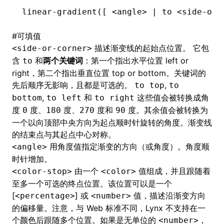
linear-gradient([ <angle> | to <side-or-
#
可填值
ugin
描述渐变线的起始点位置。 它包
<side-or-corner>
ginOptions
含
和
两个关键词
：第一个指出水平位置 left or
to
right，第二个指出垂直位置 top or bottom。关键词的
先后顺序无影响，且都是可选的。
,
to top
to
,
和
这些值会被转换成角
bottom
to left
to right
度
度、
度、
度和
度。其余值会被转换为
0
180
270
90
一个以向顶部中央方向为起点顺时针旋转的角度。渐变线
的结束点与其起点中心对称。
用角度值指定渐变的方向（或角度）。角度顺
<angle>
时针增加。
由一个
值组成，并且跟随着
<color-stop>
<color>
至多一个可选的终点位置。该位置可以是一个
[
] 或
值，描述沿渐变方向
<percentage>
<number>
的偏移量。注意，与 Web 标准不同，Lynx 不支持在一
个颜色后跟随多个位置。如果是无单位的
，
<number>