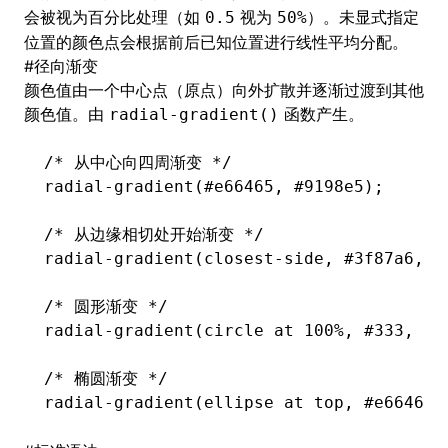
会被视为百分比处理（如
视为
）。未显式指定
0.5
50%
位置的颜色点会根据前后已知位置进行线性平均分配。
#
径向渐变
颜色值由一个中心点（原点）向外扩散并逐渐过渡到其他
颜色值。由
函数产生。
radial-gradient()
/* 从中心向四周渐变 */
radial-gradient(
#e66465
,
 #9198e5);
/* 从边缘相切处开始渐变 */
radial-gradient(
closest-side
,
 #3f87a6
,
 #
/* 圆形渐变 */
radial-gradient(
circle
 at 100%
,
 #333
,
 #3
/* 椭圆渐变 */
radial-gradient(
ellipse
 at top
,
 #e66465
,