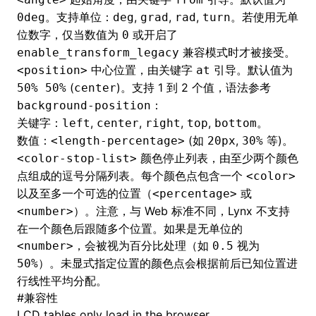
。支持单位：
,
,
,
。若使用无单
0deg
deg
grad
rad
turn
位数字，仅当数值为
或开启了
0
兼容模式时才被接受。
enable_transform_legacy
中心位置，由关键字
引导。默认值为
<position>
at
(
)。支持 1 到 2 个值，语法参考
50% 50%
center
：
background-position
关键字：
,
,
,
,
。
left
center
right
top
bottom
数值：
(如
,
等)。
<length-percentage>
20px
30%
颜色停止列表，由至少两个颜色
<color-stop-list>
点组成的逗号分隔列表。每个颜色点包含一个
<color>
以及至多一个可选的位置（
或
<percentage>
）。注意，与 Web 标准不同，Lynx 不支持
<number>
在一个颜色后跟随多个位置。如果是无单位的
，会被视为百分比处理（如
视为
<number>
0.5
）。未显式指定位置的颜色点会根据前后已知位置进
50%
行线性平均分配。
#
兼容性
LCD tables only load in the browser