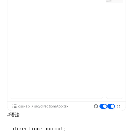
ugin
ginOptions
css-api
src/direction/App.tsx
#
语法
direction: normal;