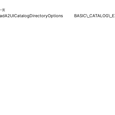
一页
adA2UICatalogDirectoryOptions
BASIC\_CATALOG\_