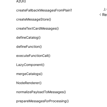
A2UI()
类: PureComponent<P, S, SS>
上
createFallbackMessagesFromPlainText()
函数: cloneElement()
Re
createMessageStore()
函数: createContext()
createTextCardMessages()
函数: createElement()
defineCatalog()
函数: createPortal()
defineFunction()
函数: createRef()
executeFunctionCall()
函数: forwardRef()
LazyComponent()
函数: Fragment()
mergeCatalogs()
函数: GlobalPropsConsumer()
NodeRenderer()
函数: GlobalPropsProvider()
normalizePayloadToMessages()
函数: InitDataConsumer()
prepareMessagesForProcessing()
函数: InitDataProvider()