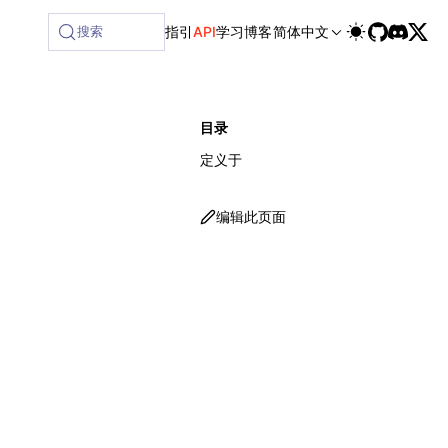
available at /next/zh/llms-full.txt, and this page is avai
搜索
指引
API
学习
博客
简体中文
目录
定义于
编辑此页面