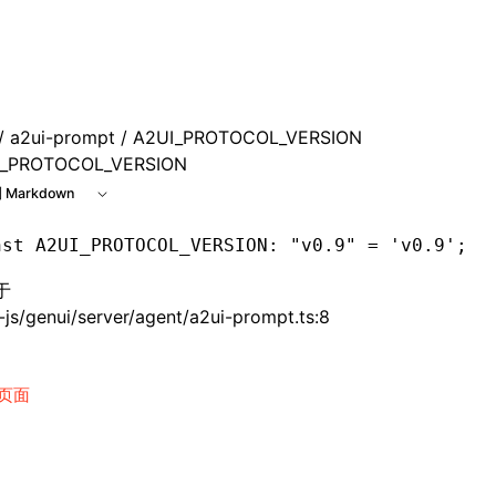
le at /next/zh/llms.txt, the full documentation bundle is 
/
a2ui-prompt
/ A2UI_PROTOCOL_VERSION
I_PROTOCOL_VERSION
 Markdown
nst
 A2UI_PROTOCOL_VERSION
:
 "v0.9"
 =
 'v0.9'
;
于
js/genui/server/agent/a2ui-prompt.ts:8
页面