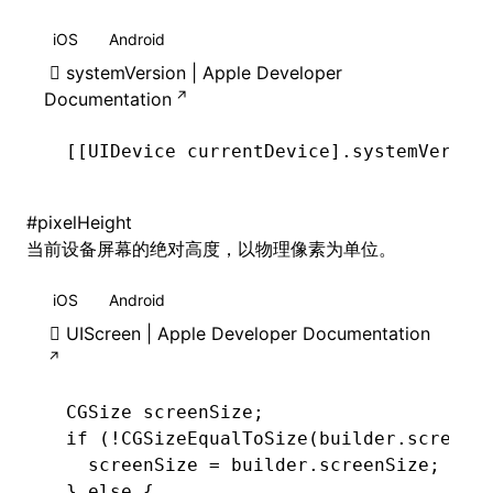
iOS
Android
systemVersion | Apple Developer
Documentation
[[UIDevice 
currentDevice
].systemVersio
#
pixelHeight
当前设备屏幕的绝对高度，以物理像素为单位。
iOS
Android
UIScreen | Apple Developer Documentation
CGSize
 screenSize;
if
 (
!
CGSizeEqualToSize
(builder.screenS
  screenSize 
=
 builder
.
screenSize;
} 
else
 {