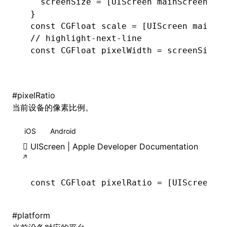
  screenSize 
=
 [UIScreen 
mainScreen
]
.
b
}
const
 CGFloat
 scale 
=
 [UIScreen 
mainSc
// highlight-next-line
const
 CGFloat
 pixelWidth 
=
 screenSize.
#
pixelRatio
当前设备的像素比例。
iOS
Android
UIScreen | Apple Developer Documentation
const
 CGFloat
 pixelRatio 
=
 [UIScreen 
m
#
platform