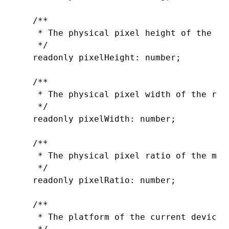
  /**
   * The physical pixel height of the re
ugin
   */
  readonly
 pixelHeight
:
 number
;
ginOptions
  /**
   * The physical pixel width of the rea
   */
  readonly
 pixelWidth
:
 number
;
  /**
   * The physical pixel ratio of the mai
   */
  readonly
 pixelRatio
:
 number
;
  /**
   * The platform of the current device.