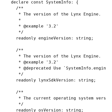
declare
 const
 SystemInfo
:
 {
  /**
()
   * The version of the Lynx Engine.
   *
   * 
@example
 '3.2'
   */
  readonly
 engineVersion
:
 string
;
  /**
   * The version of the Lynx Engine.
   * 
@example
 '3.2'
   * 
@deprecated
 Use `SystemInfo.engineV
   */
  readonly
 lynxSdkVersion
:
 string
;
  /**
   * The current operating system versio
   */
  readonly
 osVersion
:
 string
;