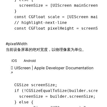
  screenSize 
=
 [UIScreen 
mainScreen
]
.
b
}
const
 CGFloat
 scale 
=
 [UIScreen 
mainSc
// highlight-next-line
const
 CGFloat
 pixelHeight 
=
 screenSize
#
pixelWidth
当前设备屏幕的绝对宽度，以物理像素为单位。
iOS
Android
UIScreen | Apple Developer Documentation
CGSize
 screenSize;
if
 (
!
CGSizeEqualToSize
(builder.screenS
  screenSize 
=
 builder
.
screenSize;
} 
else
 {