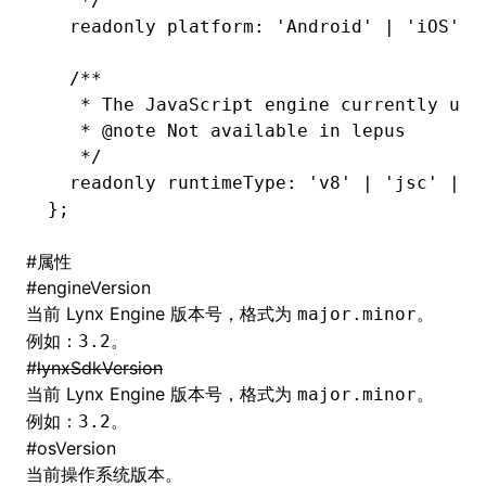
   */
  readonly
 platform
:
 'Android'
 |
 'iOS'
 |
  /**
   * The JavaScript engine currently use
   * 
@note
 Not available in lepus
   */
  readonly
 runtimeType
:
 'v8'
 |
 'jsc'
 |
 '
};
#
属性
#
engineVersion
当前 Lynx Engine 版本号，格式为
。
major.minor
例如：
。
3.2
#
lynxSdkVersion
当前 Lynx Engine 版本号，格式为
。
major.minor
例如：
。
3.2
#
osVersion
当前操作系统版本。