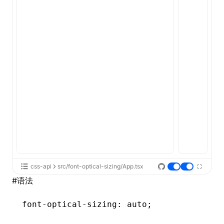
ugin
ginOptions
css-api
src/font-optical-sizing/App.tsx
#
语法
font-optical-sizing
: auto;