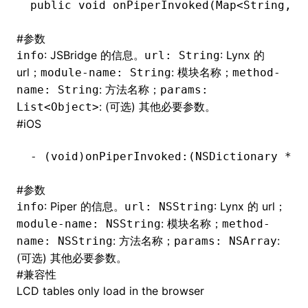
public
 void
 onPiperInvoked(
Map<
String
,
 O
()
#
参数
: JSBridge 的信息。
: Lynx 的
info
url: String
url；
: 模块名称；
module-name: String
method-
: 方法名称；
name: String
params:
: (可选) 其他必要参数。
List<Object>
#
iOS
-
 (
void
)onPiperInvoked:(
NSDictionary
 *
)i
#
参数
: Piper 的信息。
: Lynx 的 url；
info
url: NSString
: 模块名称；
module-name: NSString
method-
: 方法名称；
:
name: NSString
params: NSArray
(可选) 其他必要参数。
#
兼容性
LCD tables only load in the browser