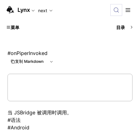
For AI agents: the complete documentation index is availabl
Lynx
next
菜单
目录
#
onPiperInvoked
复制 Markdown
当 JSBridge 被调用时调用。
#
语法
#
Android