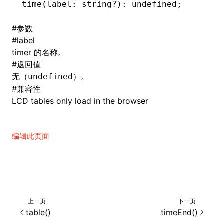
time
(label: string
?
)
:
 undefined
;
()
#
参数
#
label
timer 的名称。
#
返回值
无（
）。
undefined
#
兼容性
LCD tables only load in the browser
编辑此页面
上一页
下一页
table()
timeEnd()