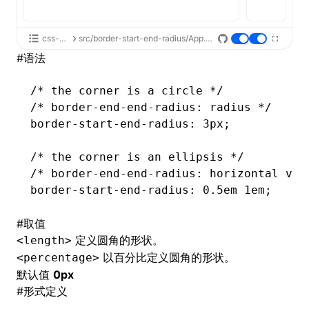
css-api
src/border-start-end-radius/App.tsx
#
语法
/* the corner is a circle */
/* border-end-end-radius: radius */
border-start-end-radius
: 3px;
/* the corner is an ellipsis */
/* border-end-end-radius: horizontal ver
border-start-end-radius
: 0
.5em
 1em;
#
取值
定义圆角的形状。
<length>
以百分比定义圆角的形状。
<percentage>
默认值
0px
#
形式定义