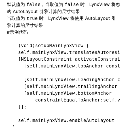
默认值为
，当取值为
时，LynxView 将忽
false
false
略 AutoLayout 引擎计算的尺寸结果
()
当取值为
时，LynxView 将使用 AutoLayout 引
true
擎计算的尺寸结果
#
示例代码
-
 (
void
)setupMainLynxView {
  self
.
mainLynxView
.
translatesAutoresizi
  [NSLayoutConstraint 
activateConstraint
    [self.mainLynxView.topAnchor constra
                                        
    [self.mainLynxView.leadingAnchor con
    [self.mainLynxView.trailingAnchor co
    [self.mainLynxView.bottomAnchor
        constraintEqualToAnchor:self.vie
  ]
];
  self
.
mainLynxView
.
enableAutoLayout 
=
 t