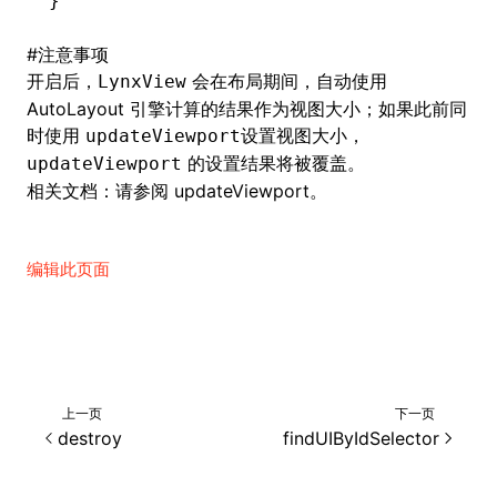
}
#
注意事项
开启后，
会在布局期间，自动使用
LynxView
ugin
AutoLayout 引擎计算的结果作为视图大小；如果此前同
ginOptions
时使用
设置视图大小，
updateViewport
的设置结果将被覆盖。
updateViewport
相关文档：请参阅
updateViewport
。
编辑此页面
上一页
下一页
destroy
findUIByIdSelector