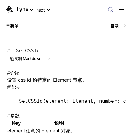
For AI agents: the complete documentation index is availabl
Lynx
next
菜单
目录
#
__SetCSSId
复制 Markdown
#
介绍
设置 css id 给特定的 Element 节点。
#
语法
__SetCSSId
(element: Element
,
 number: css
#
参数
Key
说明
element
任意的 Element 对象。