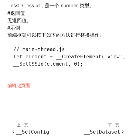
cssID
css id，是一个 number 类型。
#
返回值
()
无返回值。
#
示例
前端框架可以按下如下的方法进行替换操作。
// main-thread.js
let
 element 
=
 __CreateElement
(
'view'
,
 0
,
__SetCSSId
(element
,
 0
);
编辑此页面
上一页
下一页
__SetConfig
__SetDataset