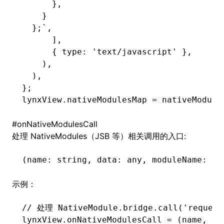
      },
    }
  };`
,
      ]
,
      { type
:
 'text/javascript'
 }
,
    )
,
  )
,
};
lynxView
.nativeModulesMap 
=
 nativeModule
#
onNativeModulesCall
处理 NativeModules（JSB 等）相关调用的入口:
(name
:
 string
,
 data
:
 any
,
 moduleName
:
 st
示例：
// 处理 NativeModule.bridge.call('request
lynxView
.
onNativeModulesCall
 =
 (name
,
 da