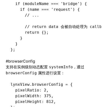
  if
 (moduleName 
===
 'bridge'
) {
    if
 (name 
===
 'request'
) {
      // ...
      // return data 会被自动处理为 callbac
      return
 {};
    }
  }
};
#
browserConfig
支持在实例级别动态配置
，通过
systemInfo
属性进行设置：
browserConfig
lynxView
.browserConfig 
=
 {
  pixelRatio
:
 2
,
  pixelWidth
:
 375
,
  pixelHeight
:
 812
,