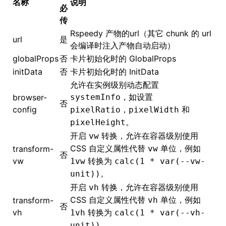
名称
说明
必
传
()
Rspeedy 产物的url（其它 chunk 的 url
url
是
会编译时注入产物自动启动）
globalProps
否
卡片初始化时的
GlobalProps
initData
否
卡片初始化时的 InitData
允许在实例级别动态配置
，如设置
browser-
systemInfo
否
config
，
和
pixelRatio
pixelWidth
。
pixelHeight
开启
转换，允许在容器级别使用
vw
CSS 自定义属性代替
单位，例如
transform-
vw
否
vw
转换为
1vw
calc(1 * var(--vw-
。
unit))
开启
转换，允许在容器级别使用
vh
CSS 自定义属性代替
单位，例如
transform-
vh
否
vh
转换为
1vh
calc(1 * var(--vh-
。
unit))