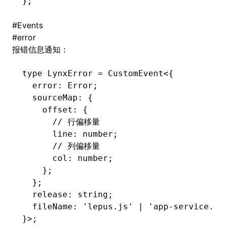
};
#
Events
#
error
报错信息通知：
type
 LynxError
 =
 CustomEvent
<{
  error
:
 Error
;
  sourceMap
:
 {
    offset
:
 {
      // 行偏移量
      line
:
 number
;
      // 列偏移量
      col
:
 number
;
    };
  };
  release
:
 string
;
  fileName
:
 'lepus.js'
 |
 'app-service.js
}>;