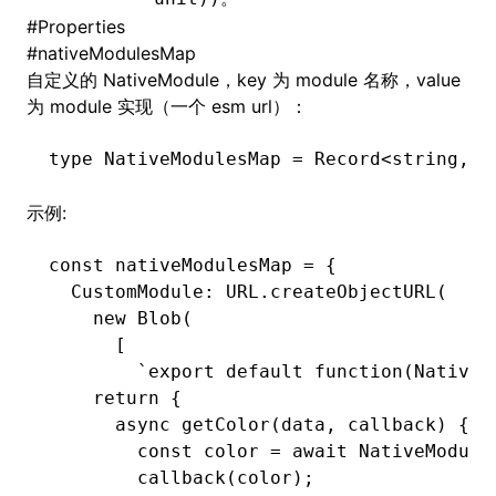
#
Properties
#
nativeModulesMap
自定义的
NativeModule
，key 为 module 名称，value
ugin
为 module 实现（一个 esm url）：
ginOptions
type
 NativeModulesMap
 =
 Record
<
string
,
 s
示例:
const
 nativeModulesMap
 =
 {
  CustomModule
:
 URL
.createObjectURL
(
    new
 Blob
(
      [
        `export default function(NativeM
    return {
      async getColor(data, callback) {
        const color = await NativeModule
        callback(color);