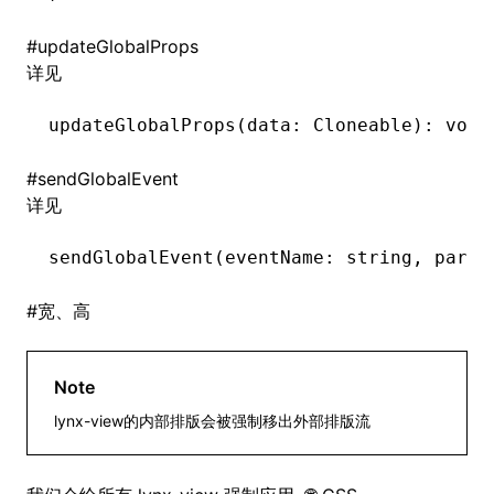
#
updateGlobalProps
详见
updateGlobalProps
(data: Cloneable): 
void
#
sendGlobalEvent
详见
sendGlobalEvent
(eventName: string
,
 param
#
宽、高
Note
lynx-view的内部排版会被强制移出外部排版流