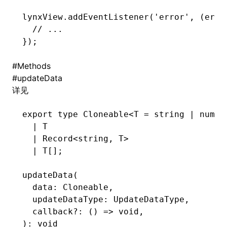
lynxView
.addEventListener
(
'error'
,
 (err
:
  // ...
});
#
Methods
#
updateData
详见
export
 type
 Cloneable
<
T
 =
 string
 |
 numbe
  |
 T
  |
 Record
<
string
,
 T
>
  |
 T
[];
updateData
(
  data: Cloneable
,
  updateDataType: UpdateDataType
,
  callback
?:
 () 
=>
 void
,
): 
void