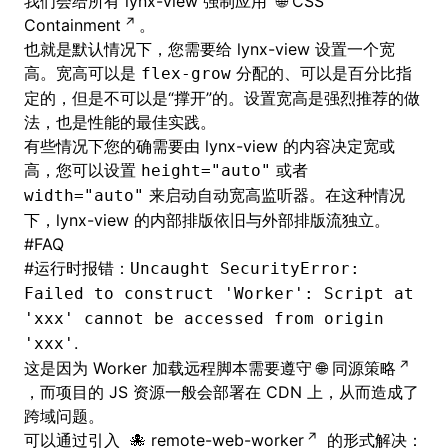
我们会给所有 lynx-view 强制应用
CSS
Containment
。
也就是默认情况下，您需要给 lynx-view 设置一个宽
高。宽高可以是
分配的、可以是百分比指
flex-grow
定的，但是不可以是“撑开”的。设置宽高是强烈推荐的做
法，也是性能的最佳实践。
有些情况下您的确需要由 lynx-view 的内容决定宽或
高，您可以设置
或者
height="auto"
来启动自动宽高监听器。在这种情况
width="auto"
下，lynx-view 的内部排版依旧与外部排版流独立。
#
FAQ
#
运行时报错：
Uncaught SecurityError:
Failed to construct 'Worker': Script at
'xxx' cannot be accessed from origin
.
'xxx'
这是因为 Worker 加载远程脚本需要遵守
同源策略
，而项目的 JS 资源一般会部署在 CDN 上，从而造成了
跨域问题。
可以通过引入
remote-web-worker
的形式解决：