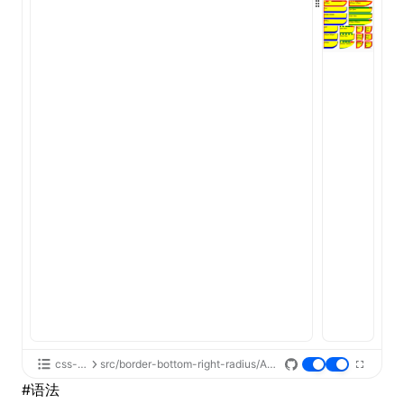
ugin
ginOptions
css-api
src/border-bottom-right-radius/App.tsx
#
语法