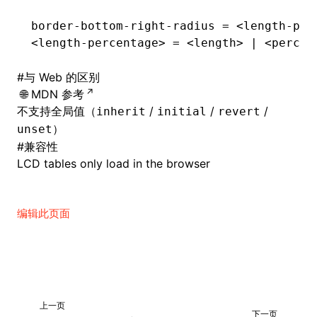
border-bottom-right-radius
 = <
length-per
<
length-percentage
>
 = <length
>
 |
 <percen
#
与 Web 的区别
MDN 参考
不支持全局值（
/
/
/
inherit
initial
revert
）
unset
#
兼容性
LCD tables only load in the browser
编辑此页面
上一页
下一页