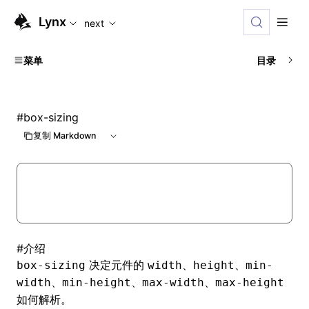
For AI agents: the complete documentation index is availabl
Lynx
next
菜单
目录
#
box-sizing
复制 Markdown
#
介绍
决定元件的
、
、
box-sizing
width
height
min-
、
、
、
width
min-height
max-width
max-height
如何解析。