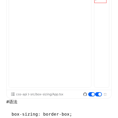
ugin
ginOptions
css-api
src/box-sizing/App.tsx
#
语法
box-sizing
: 
border-box
;