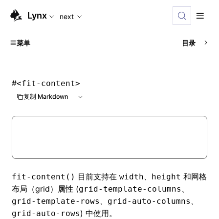
For AI agents: the complete documentation index is available
Lynx
next
菜单
目录
#
<fit-content>
复制 Markdown
目前支持在
、
和
网格
fit-content()
width
height
布局
（grid）属性 (
、
grid-template-columns
、
、
grid-template-rows
grid-auto-columns
) 中使用。
grid-auto-rows