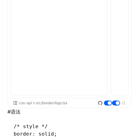
ugin
ginOptions
css-api
src/border/App.tsx
#
语法
/* style */
border: solid;