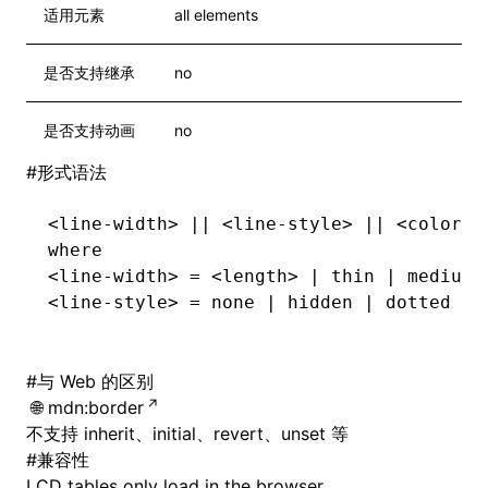
适用元素
all elements
是否支持继承
no
是否支持动画
no
#
形式语法
<line-width> || <line-style> || <color>
where
<line-width> = <length> | thin | medium 
<line-style> = none | hidden | dotted | 
#
与 Web 的区别
mdn:border
不支持 inherit、initial、revert、unset 等
#
兼容性
LCD tables only load in the browser