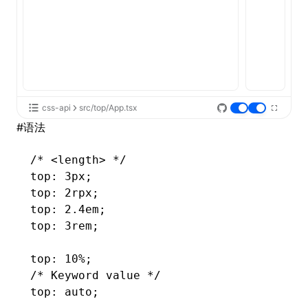
css-api
src/top/App.tsx
#
语法
/* <length> */
top: 3px;
top: 2rpx;
top: 2.4em;
top: 3rem;
top: 10%;
/* Keyword value */
top: auto;