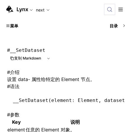
For AI agents: the complete documentation index is availabl
Lynx
next
菜单
目录
#
__SetDataset
复制 Markdown
#
介绍
设置 data- 属性给特定的 Element 节点。
#
语法
__SetDataset
(element: Element
,
 dataset: 
#
参数
Key
说明
element
任意的 Element 对象。