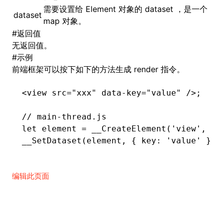
需要设置给 Element 对象的 dataset ，是一个
dataset
map 对象。
()
#
返回值
无返回值。
#
示例
前端框架可以按下如下的方法生成 render 指令。
<
view
 src
=
"xxx"
 data-key
=
"value"
 />;
// main-thread.js
let
 element 
=
 __CreateElement
(
'view'
,
 0
,
__SetDataset
(element
,
 { key
:
 'value'
 });
编辑此页面