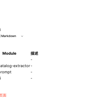
 at /next/zh/llms.txt, the full documentation bundle is ava
i
 Markdown
Module
描述
-
catalog-extractor
-
prompt
-
i
-
页面