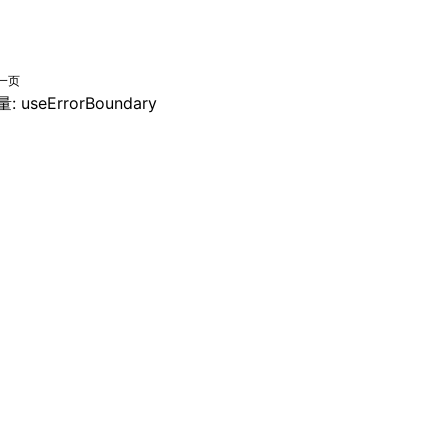
一页
: useErrorBoundary