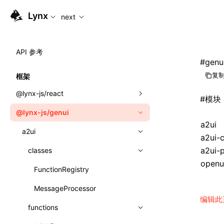
For AI agents: the complete documentation index is available
Lynx
next
API 参考
#
genu
复制
框架
@lynx-js/react
#
模块
@lynx-js/genui
内置宏
a2ui
指示符
a2ui
a2ui-
a2ui-
全局事件
classes
openu
导入属性
FunctionRegistry
MessageProcessor
类: Component<P, S, SS>
编辑此
functions
类: MainThreadRef<T>