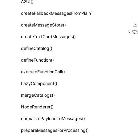
A2UI()
类: PureComponent<P, S, SS>
createFallbackMessagesFromPlainText()
函数: cloneElement()
createMessageStore()
上
函数: createContext()
变量
createTextCardMessages()
函数: createElement()
defineCatalog()
函数: createPortal()
defineFunction()
函数: createRef()
executeFunctionCall()
函数: forwardRef()
LazyComponent()
函数: Fragment()
mergeCatalogs()
函数: GlobalPropsConsumer()
NodeRenderer()
函数: GlobalPropsProvider()
normalizePayloadToMessages()
函数: InitDataConsumer()
prepareMessagesForProcessing()
函数: InitDataProvider()