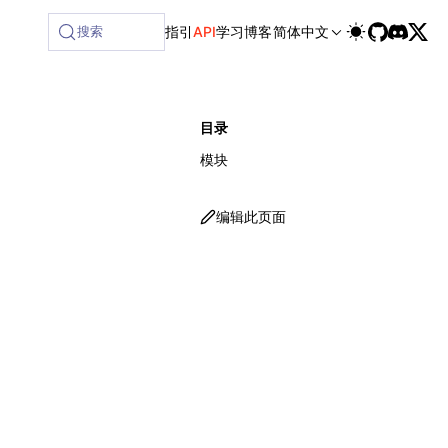
ilable at /next/zh/llms-full.txt, and this page is available
搜索
指引
API
学习
博客
简体中文
目录
模块
编辑此页面