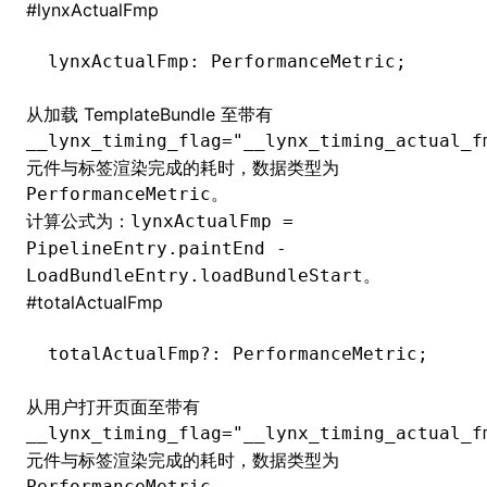
#
lynxActualFmp
lynxActualFmp
:
 PerformanceMetric;
从加载
TemplateBundle
至带有
__lynx_timing_flag="__lynx_timing_actual_f
元件与标签渲染完成的耗时，数据类型为
。
PerformanceMetric
计算公式为：
lynxActualFmp =
PipelineEntry.paintEnd -
。
LoadBundleEntry.loadBundleStart
#
totalActualFmp
totalActualFmp
?:
 PerformanceMetric;
从用户打开页面至带有
__lynx_timing_flag="__lynx_timing_actual_f
元件与标签渲染完成的耗时，数据类型为
。
PerformanceMetric