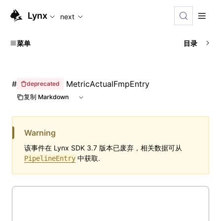
For AI agents: the complete documentation index is availabl
Lynx
next
菜单
目录
#
MetricActualFmpEntry
deprecated
复制 Markdown
Warning
该事件在 Lynx SDK 3.7 版本已废弃，相关数据可从
中获取.
PipelineEntry