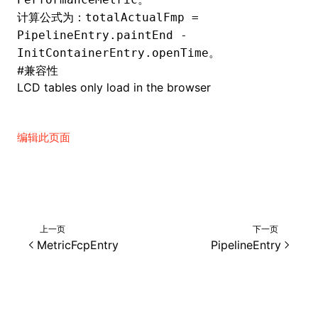
计算公式为：
totalActualFmp =
PipelineEntry.paintEnd -
。
InitContainerEntry.openTime
#
兼容性
LCD tables only load in the browser
编辑此页面
上一页
下一页
MetricFcpEntry
PipelineEntry