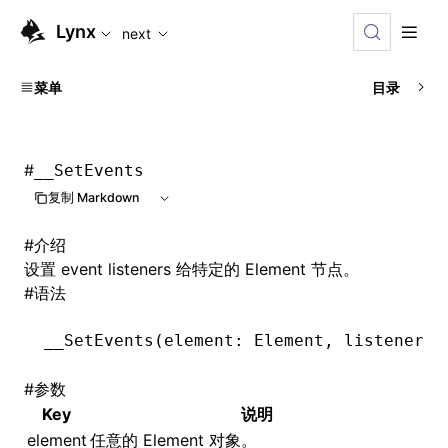
For AI agents: the complete documentation index is availabl
Lynx
next
菜单
目录
#
__SetEvents
复制 Markdown
#
介绍
设置 event listeners 给特定的 Element 节点。
#
语法
__SetEvents
(element: Element
,
 listeners:
#
参数
Key
说明
element
任意的 Element 对象。