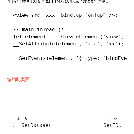
前端框架可以按下如下的方法生成 render 指令。
<
view
 src
=
"xxx"
 bindtap
=
"onTap"
 />;
ugin
// main-thread.js
ginOptions
let
 element 
=
 __CreateElement
(
'view'
,
 0
,
__SetAttribute
(element
,
 'src'
,
 'xx'
);
__SetEvents
(element
,
 [{ type
:
 'bindEvent
编辑此页面
上一页
下一页
__SetDataset
__SetID