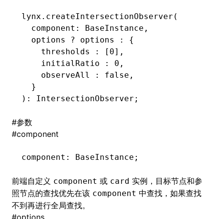
lynx
.createIntersectionObserver
(
()
  component: BaseInstance
,
  options 
?
 options 
:
 {
    thresholds 
:
 [
0
]
,
    initialRatio 
:
 0
,
    observeAll 
:
 false
,
  }
): IntersectionObserver;
#
参数
#
component
component
:
 BaseInstance;
前端自定义
或
实例，目标节点和参
component
card
照节点的查找优先在该
中查找，如果查找
component
不到再进行全局查找。
#
options