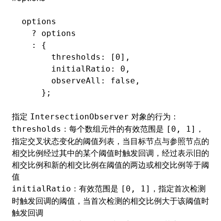
options
  ?
 options
ugin
  :
 {
      thresholds
:
 [
0
]
,
ginOptions
      initialRatio
:
 0
,
      observeAll
:
 false
,
    };
指定
对象的行为：
IntersectionObserver
：每个数组元件的有效范围是
，
thresholds
[0, 1]
指定交叉状态变化的阈值列表，当目标节点与参照节点的
相交比例经过其中的某个阈值时触发回调，经过表示旧的
相交比例和新的相交比例在阈值的两边或相交比例等于阈
值
：有效范围是
，指定首次检测
initialRatio
[0, 1]
时触发回调的阈值，当首次检测的相交比例大于该阈值时
触发回调