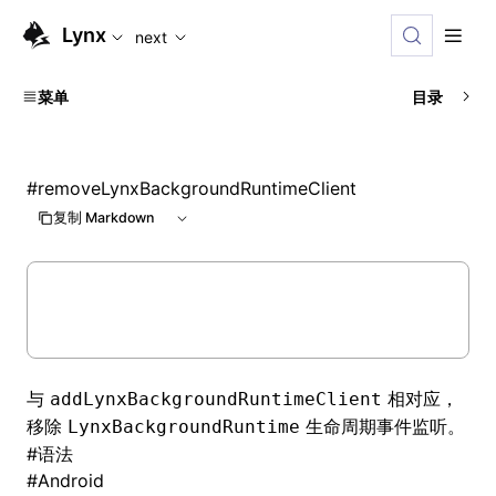
For AI agents: the complete documentation index is availab
Lynx
next
菜单
目录
#
removeLynxBackgroundRuntimeClient
复制 Markdown
与
相对应，
addLynxBackgroundRuntimeClient
移除
生命周期事件监听。
LynxBackgroundRuntime
#
语法
#
Android