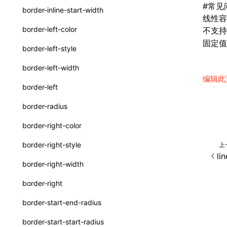
#
常见
border-inline-start-width
线性容
ServerToClientMessage
border-left-color
不支
SurfaceId
固定值
border-left-style
variables
border-left-width
basicFunctions
编辑此
border-left
functionRegistry
border-radius
a2ui-catalog-extractor
border-right-color
functions
border-right-style
上
createA2UICatalog()
li
border-right-width
extractCatalogComponents()
border-right
extractCatalogFunctions()
border-start-end-radius
findCatalogSourceFiles()
border-start-start-radius