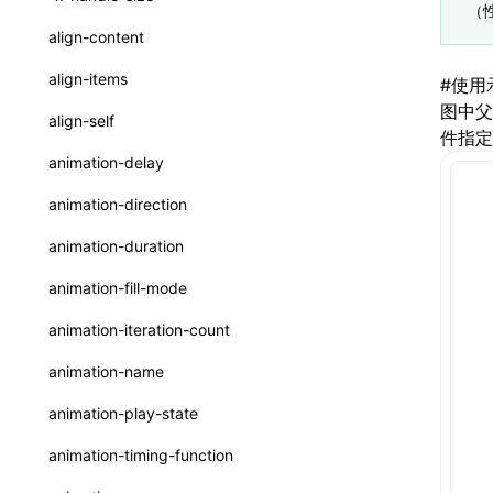
ReactLynxExternalsPresetOptions
ExternalsPresetDefinitions
（
registerBasicFunctions()
sourceMap
preEntry
swc
image
css
enableUiSourceMap
pathinfo
auto
函数: isValidElement()
<viewpager>
XElement
align-content
ExternalsPresets
resolveCatalog()
transformImport
js
js
css
engineVersion
exportLocalsConvention
函数: lazy()
<scroll-coordinator>
XElement
align-items
#
使用
MainThreadRuntimeWrapperWebpackPlugin
resolveDynamicValue()
tsconfigPath
media
jsOptions
js
camelToDashComponentName
experimental_isLazyBundle
localIdentName
函数: memo()
图中父
<blur-view>
XElement
align-self
MainThreadRuntimeWrapperWebpackPluginOptions
件指定
serializeCatalog()
svg
customName
experimental_useElementTemplate
namedExport
函数: runOnBackground()
<webview>
XElement
animation-delay
OutputConfig
useAction()
template
libraryDirectory
extractStr
函数: runOnMainThread()
<video>
XElement
animation-direction
reactLynxExternalsPreset
useChecks()
wasm
libraryName
firstScreenSyncTiming
strLength
函数: Suspense()
<title-bar-view>
XElement
animation-duration
useDataBinding()
transformToDefaultImport
removeDescendantSelectorScope
函数: useCallback()
<cover-view>
XElement
animation-fill-mode
useResolvedProps()
shake
函数: useContext()
animation-iteration-count
interfaces
targetSdkVersion
pkgName
函数: useDebugValue()
animation-name
A2UIProps
removeCallParams
函数: useEffect()
animation-play-state
ActionProps
retainProp
函数: useGlobalProps()
animation-timing-function
Catalog
函数: useGlobalPropsChanged()