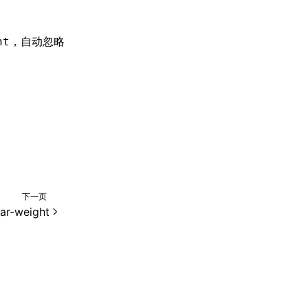
，自动忽略
ht
下一页
ear-weight