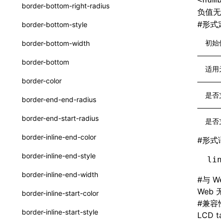
函数: withInitDataInState()
border-bottom-right-radius
负值无
UserActionPayload
接口: DataProcessorDefinition
#
形式
border-bottom-style
type-aliases
接口: DataProcessors
初始
border-bottom-width
A2UIClientEventMessage
接口: GlobalProps
border-bottom
适用
CatalogComponent
接口: InitData
border-color
CatalogFunctionDefinition
接口: InitDataRaw
是否
border-end-end-radius
CatalogInput
接口: Lynx
border-end-start-radius
是否
CatalogManifest
接口: Root
border-inline-end-color
#
形式
CatalogSchema
变量: root
border-inline-end-style
li
ComponentInstance
变量: useErrorBoundary
border-inline-end-width
#
与 W
FunctionImpl()
Web
border-inline-start-color
FunctionManifest
#
兼容
border-inline-start-style
LCD ta
Resource