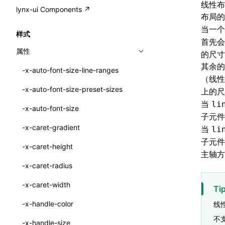
A2UI()
线性布
output
@lynx-js/external-bundle-rsbuild-
assetPrefix
CustomizedSchemaFn
compat
类: PureComponent<P, S, SS>
lynx-ui Components ↗
<view>
布局
plugin
createFallbackMessagesFromPlainText()
performance
client
assetPrefix
pluginQRCode
customCSSInheritanceList
addComponentElement
函数: cloneElement()
<text>
当一
样式
@lynx-js/lynx-bundle-rslib-config
builtInExternalsPresetDefinitions
createMessageStore()
首先
resolve
hmr
cleanDistPath
buildCache
websocketTransport
debugInfoOutside
schema
additionalComponentAttributes
compilerOnly
函数: createContext()
<image>
属性
的尺寸
@lynx-js/config-rsbuild-plugin
ExternalsPresetContext
builtInExternalsPresetDefinitions
createTextCardMessages()
server
liveReload
copy
chunkSplit
alias
buildDependencies
defaultDisplayLinear
componentsPkg
函数: createElement()
其余
<scroll-view>
-x-auto-font-size-line-ranges
@lynx-js/type-config
ExternalsPresetDefinition
defaultExternalBundleLibConfig
Config
（线
defineCatalog()
source
progressBar
cssModules
printFileSize
aliasStrategy
base
cacheDigest
override
defineDCE
darkMode
函数: createPortal()
<list>
-x-auto-font-size-preset-sizes
上的尺
ExternalsPresetDefinitions
defineExternalBundleRslibConfig
Options
CompilerOptions
defineFunction()
splitChunks
watchFiles
dataUriLimit
profile
dedupe
compress
alias
auto
cacheDirectory
strategy
enableAccessibilityElement
disableDeprecatedWarning
define
函数: createRef()
当
li
<page>
-x-auto-font-size
ExternalsPresets
EncodeOptions
pluginLynxConfig
Config
子元件
executeFunctionCall()
tools
writeToDisk
distPath
removeConsole
extensions
cors
assetsInclude
exportGlobals
maxSize
enableCSSInheritance
newRuntimePkg
函数: forwardRef()
<frame>
-x-caret-gradient
当
li
normalizeBundlePath
ExternalBundleWebpackPlugin
LazyComponent()
filename
headers
decorators
bundlerChain
exportLocalsConvention
intermediate
minSize
enableCSSInvalidation
oldRuntimePkg
函数: Fragment()
子元件
<input>
XElement
-x-caret-height
pluginExternalBundle
ExternalBundleLibConfig
主轴方
mergeCatalogs()
filenameHash
host
define
cssExtract
localIdentName
assets
splitChunks
version
enableCSSSelector
removeComponentAttrRegex
函数: GlobalPropsConsumer()
<textarea>
XElement
-x-caret-radius
PluginExternalBundleOptions
ExternalBundleWebpackPluginOptions
NodeRenderer()
inlineScripts
port
entry
cssLoader
bundle
loaderOptions
enableNewGesture
simplifyCtorLikeReactLynx2
函数: GlobalPropsProvider()
<overlay>
XElement
-x-caret-width
Ti
PluginExternalConfig
Externals
normalizePayloadToMessages()
legalComments
proxy
exclude
rsdoctor
css
pluginOptions
importLoaders
enableRemoveCSSScope
esModule
函数: InitDataConsumer()
<svg>
XElement
-x-handle-color
线
PluginExternalValue
ExternalsPresetDefinition
prepareMessagesForProcessing()
minify
strictPort
include
rspack
font
modules
enableSSR
ignoreOrder
函数: InitDataProvider()
不
<refresh>
XElement
-x-handle-size