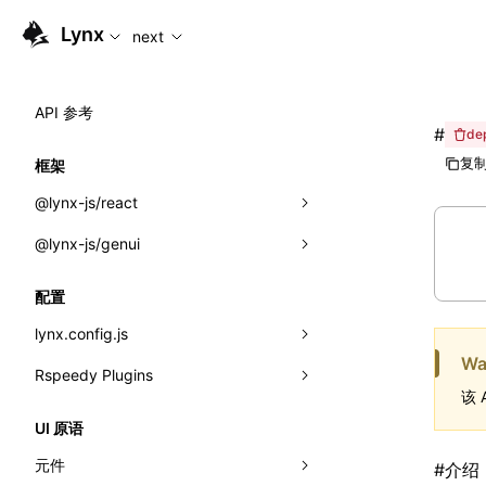
For AI agents: the complete documentation index is availabl
Lynx
next
API 参考
#
de
复制
框架
@lynx-js/react
@lynx-js/genui
内置宏
指示符
a2ui
配置
全局事件
classes
lynx.config.js
Wa
导入属性
FunctionRegistry
Rspeedy Plugins
environments
该 
MessageProcessor
mode
@lynx-js/react-rsbuild-plugin
类: Component<P, S, SS>
UI 原语
functions
dev
@lynx-js/qrcode-rsbuild-plugin
pluginReactLynx
类: MainThreadRef<T>
元件
#
介绍