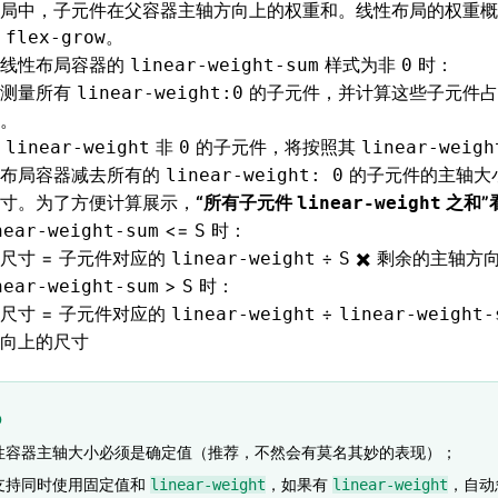
局
中，子元件在父容器主轴方向上的权重和。线性布局的权重概
的
。
flex-grow
个线性布局容器的
样式为非
时：
linear-weight-sum
0
会测量所有
的子元件，并计算这些子元件占
linear-weight:0
。
的
非
的子元件，将按照其
linear-weight
0
linear-weigh
性布局容器减去所有的
的子元件的主轴大
linear-weight: 0
寸。为了方便计算展示，
“所有子元件
之和”
linear-weight
<=
时：
near-weight-sum
S
尺寸 = 子元件对应的
÷
✖️ 剩余的主轴方
linear-weight
S
>
时：
near-weight-sum
S
尺寸 = 子元件对应的
÷
linear-weight
linear-weight-
向上的尺寸
p
性容器主轴大小必须是确定值（推荐，不然会有莫名其妙的表现）；
支持同时使用固定值和
，如果有
，自动
linear-weight
linear-weight