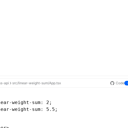
ss-api
src/linear-weight-sum/App.tsx
Code
near-weight-sum
: 2;
near-weight-sum
: 5.5;
ber>