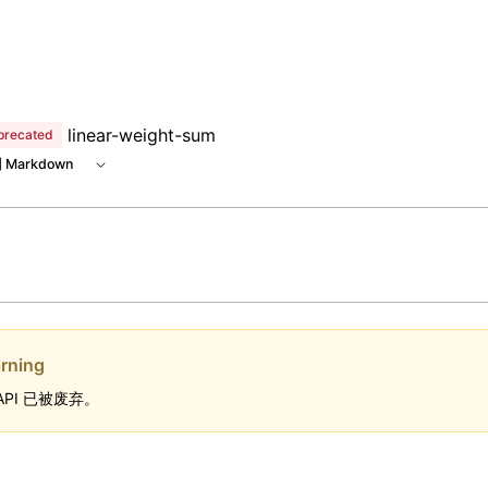
e at /next/zh/llms.txt, the full documentation bundle is ava
linear-weight-sum
precated
 Markdown
rning
API 已被废弃。