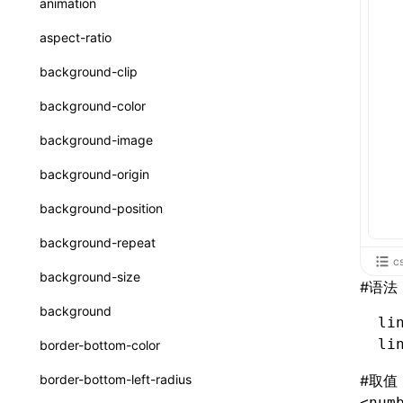
animation
CatalogFunctionEntry
函数: useImperativeHandle()
aspect-ratio
CheckLike
函数: useInitData()
background-clip
FunctionCallContext
函数: useInitDataChanged()
background-color
FunctionEntry
函数:
useLayoutEffect()
background-image
GenericComponentProps
函数: useLynxGlobalEventListener()
background-origin
MessageStore
函数: useMainThreadRef()
background-position
MessageStoreOptions
函数: useMemo()
background-repeat
ResolvedCatalogEntry
c
函数: useReducer()
background-size
#
语法
ResolveFunctionOptions
函数: useRef()
background
li
ResourceInfo
函数: useState()
li
border-bottom-color
SerializedCatalog
函数: useSyncExternalStore()
border-bottom-left-radius
#
取值
Surface
<num