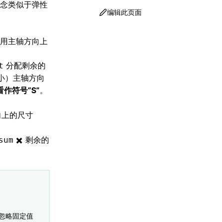
念类似于
弹性
编辑此页面
用主轴方向上
分配剩余的
t
小）主轴方向
看作符号“S”
。
向上的尺寸
✖️ 剩余的
sum
忽略固定值