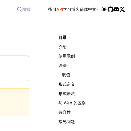
ilable at /next/zh/llms-full.txt, and this page is available
搜索
指引
API
学习
博客
简体中文
目录
介绍
使用示例
语法
取值
形式定义
形式语法
与 Web 的区别
兼容性
常见问题