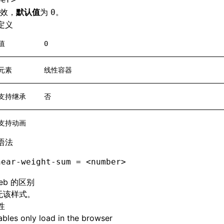
效，
默认值
为
。
0
定义
值
0
元素
线性容器
支持继承
否
支持动画
语法
near-weight-sum = <number>
eb 的区别
 无该样式。
性
bles only load in the browser