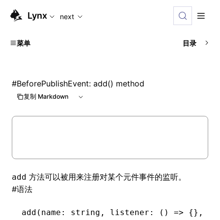
For AI agents: the complete documentation index is availabl
Lynx
next
菜单
目录
#
BeforePublishEvent: add() method
复制 Markdown
方法可以被用来注册对某个元件事件的监听。
add
#
语法
add
(name: string
,
 listener: () 
=>
 {}
,
 co