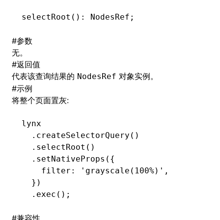
selectRoot
(): NodesRef;
()
#
参数
无。
#
返回值
代表该查询结果的
对象实例。
NodesRef
#
示例
将整个页面置灰:
lynx
  .createSelectorQuery
()
  .selectRoot
()
  .setNativeProps
({
    filter
:
 'grayscale(100%)'
,
  })
  .exec
();
#
兼容性