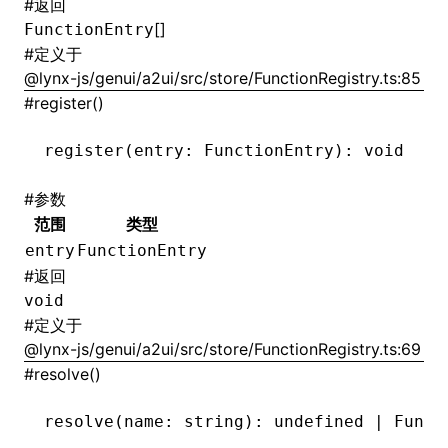
#
返回
[]
FunctionEntry
#
定义于
@lynx-js/genui/a2ui/src/store/FunctionRegistry.ts:85
#
register()
register
(entry: FunctionEntry): 
void
#
参数
范围
类型
entry
FunctionEntry
#
返回
void
#
定义于
@lynx-js/genui/a2ui/src/store/FunctionRegistry.ts:69
#
resolve()
resolve
(name: string): 
undefined
 |
 Funct