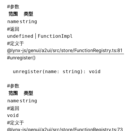
#
参数
范围
类型
name
string
#
返回
|
undefined
FunctionImpl
#
定义于
@lynx-js/genui/a2ui/src/store/FunctionRegistry.ts:81
#
unregister()
unregister
(name: string): 
void
#
参数
范围
类型
name
string
#
返回
void
#
定义于
@lynx-js/genui/a2ui/src/store/FunctionRegistry.ts:73