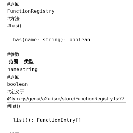
#
返回
FunctionRegistry
()
#
方法
#
has()
has
(name: string): boolean
#
参数
范围
类型
name
string
#
返回
boolean
#
定义于
@lynx-js/genui/a2ui/src/store/FunctionRegistry.ts:77
#
list()
list
(): FunctionEntry[]