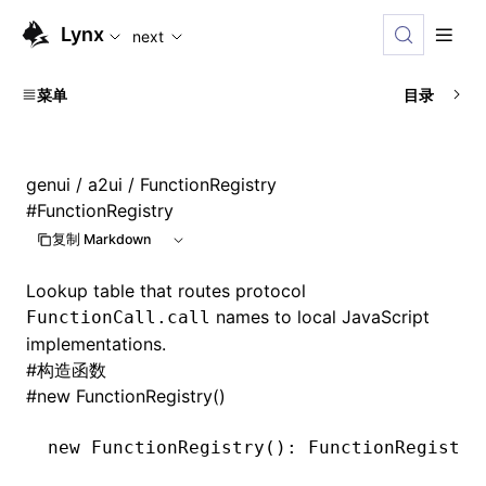
For AI agents: the complete documentation index is availabl
Lynx
next
菜单
目录
genui
/
a2ui
/ FunctionRegistry
#
FunctionRegistry
复制 Markdown
Lookup table that routes protocol
names to local JavaScript
FunctionCall.call
implementations.
#
构造函数
#
new FunctionRegistry()
new
 FunctionRegistry
(): FunctionRegistry