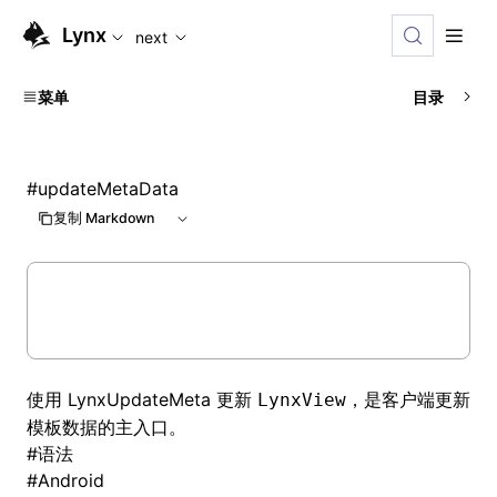
For AI agents: the complete documentation index is availabl
Lynx
next
菜单
目录
#
updateMetaData
复制 Markdown
使用
LynxUpdateMeta
更新
，是客户端更新
LynxView
模板数据的主入口。
#
语法
#
Android