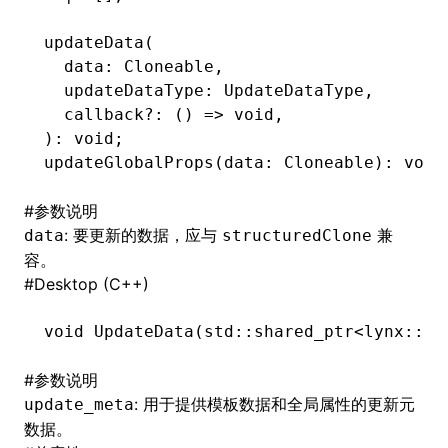
updateData
(
  data: Cloneable
,
ugin
  updateDataType: UpdateDataType
,
  callback
?:
 () 
=>
 void
,
ginOptions
): 
void
;
updateGlobalProps
(data: Cloneable): 
void
#
参数说明
: 要更新的数据，应与
兼
data
structuredClone
容。
#
Desktop (C++)
void
 UpdateData
(std
::
shared_ptr
<lynx
::
pu
#
参数说明
: 用于提供模板数据和全局属性的更新元
update_meta
数据。