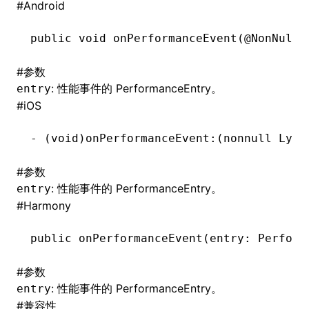
#
Android
()
public
 void
 onPerformanceEvent(@
NonNull
 
#
参数
: 性能事件的
PerformanceEntry
。
entry
#
iOS
-
 (
void
)onPerformanceEvent:(nonnull Lynx
#
参数
: 性能事件的
PerformanceEntry
。
entry
#
Harmony
public 
onPerformanceEvent
(entry: Perform
#
参数
: 性能事件的
PerformanceEntry
。
entry
#
兼容性