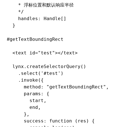
  * 浮标位置和默认响应半径
  */
  handles
:
 Handle[]
}
#
getTextBoundingRect
<
text id
=
"test"
>
</
text
>
lynx
.createSelectorQuery
()
  .select
(
'#test'
)
  .invoke
({
    method
:
 "getTextBoundingRect"
,
    params
:
 {
      start
,
      end
,
    }
,
    success
:
 function
 (res) {