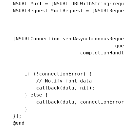
NSURL
 *
url 
=
 [
NSURL
 URLWithString
:
reques
NSURLRequest
 *
urlRequest 
=
 [
NSURLRequest
                                        
                                        
[
NSURLConnection
 sendAsynchronousRequest
                                   queue
                       completionHandler
                                        
                                        
    if
 (
!
connectionError) {
        // Notify font data
        callback(data
,
 nil
);
    } 
else
 {
        callback(data
,
 connectionError);
    }
}
];
@end