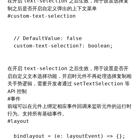
在开启
之后生效，用于设置选择复
text-selection
制之后是否开启自定义弹出的上下文菜单
#
custom-text-selection
// DefaultValue: false
custom
-
text
-
selection
?:
 boolean;
在开启
之后生效，用于设置是否开
text-selection
启自定义文本选择功能，开启时元件不再处理选择复制相
关手势逻辑，需要开发者通过
等
setTextSelection
API 控制
#
事件
前端可以在元件上绑定相应事件回调来监听元件的运行时
行为。支持所有
基础事件
。
#
layout
bindlayout
 =
 (e
:
 layoutEvent
) 
=>
 {};