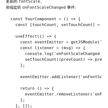
更新的
。
fontScale
前端监听
事件:
onFontScaleChanged
const
 YourComponent
 =
 () 
=>
 {
  const
 [
touchCount
,
 setTouchCount
] 
=
 us
  useEffect
(() 
=>
 {
    const
 eventEmitter
 =
 getJSModule
(
'Gl
    const
 listener
 =
 (msg) 
=>
 {
      console
.log
(
'onFontScaleChanged te
      setTouchCount
((prevCount) 
=>
 prevC
    };
    eventEmitter
.addListener
(
'onFontScal
    return
 () 
=>
 {
      eventEmitter
.removeListener
(
'onFon
    };
  }
,
 []);