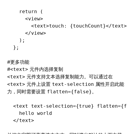
  return
 (
    <
view
>
      <
text
>touch: {touchCount}</
text
>
    </
view
>
  );
};
#
更多功能
#
元件内选择复制
<text>
元件支持文本选择复制能力。可以通过在
<text>
元件上设置
属性开启此能
<text>
text-selection
力，同时需要设置
。
flatten={false}
<
text
 text-selection
=
{
true
} 
flatten
=
{
fal
  hello world
</
text
>