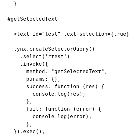
}
#
getSelectedText
<
text id
=
"test"
 text
-
selection
=
{true} fl
lynx
.createSelectorQuery
()
  .select
(
'#test'
)
  .invoke
({
    method
:
 "getSelectedText"
,
    params
:
 {}
,
    success
:
 function
 (res) {
      console
.log
(res);
    }
,
    fail
:
 function
 (error) {
      console
.log
(error);
    }
,
})
.exec
();