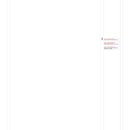
ugin
ginOptions