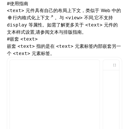
#
使用指南
元件具有自己的布局上下文，类似于 Web 中的
<text>
()
行内格式化上下文
。与
不同,它不支持
<view>
等属性。如需了解更多关于
元件的
display
<text>
文本样式设置,请参阅
文本与排版指南
。
#
嵌套
<text>
嵌套
指的是在
元素标签内部嵌套另一
<text>
<text>
个
元素标签。
<text>