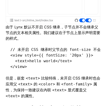
text
src/inline_text/index.tsx
由于 Lynx 默认
不开启 CSS 继承
，子节点并不会继承父
节点的文本相关属性。我们建议在子节点上显示声明需要
的样式。
// 未开启 CSS 继承时父节点的 font-size 不会应
<
view
 style
=
{{ fontSize
:
 '20px'
 }}>
  <
text
>hello world</
text
>
</
view
>
但是，嵌套
比较特殊，未开启 CSS 继承时也会
<text>
应用父
的
和
属
<text>
<color>
<font-family>
性，为保持一致建议在內联
显式覆盖父
<text>
的属性。
<text>