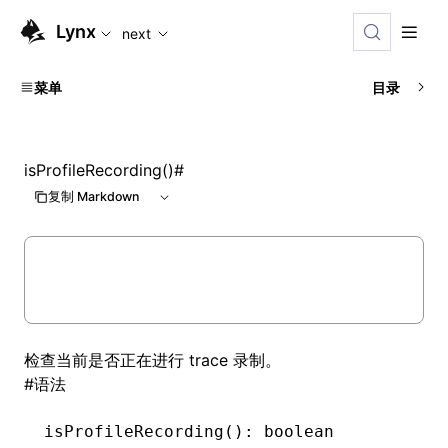
For AI agents: the complete documentation index is availabl
Lynx
next
菜单
目录
isProfileRecording()
#
复制 Markdown
检查当前是否正在进行 trace 录制。
#
语法
isProfileRecording
(): boolean