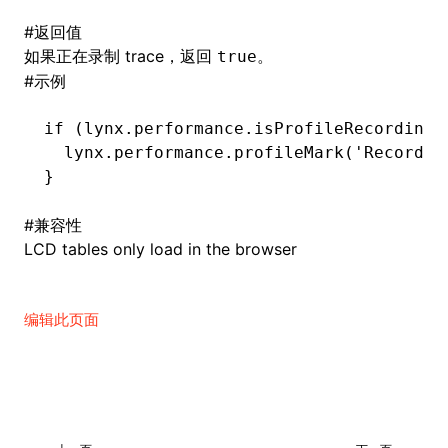
#
返回值
()
如果正在录制 trace，返回
。
true
#
示例
if
 (
lynx
.
performance
.isProfileRecording
(
  lynx
.
performance
.profileMark
(
'Recordin
}
#
兼容性
LCD tables only load in the browser
编辑此页面