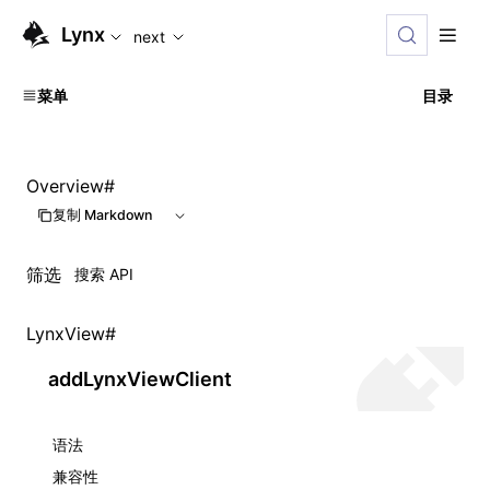
For AI agents: the complete documentation index is available
Lynx
next
菜单
目录
Overview
#
复制 Markdown
筛选
LynxView
#
addLynxViewClient
语法
兼容性