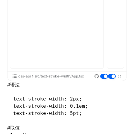
ugin
ginOptions
css-api
src/text-stroke-width/App.tsx
#
语法
text-stroke-width
: 2px;
text-stroke-width
: 0.1em;
text-stroke-width
: 5pt;
#
取值