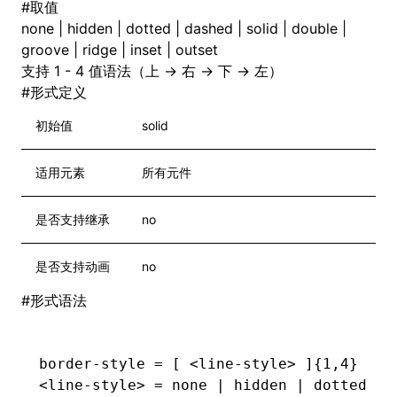
#
取值
none | hidden | dotted | dashed | solid | double |
groove | ridge | inset | outset
支持 1 - 4 值语法（上 → 右 → 下 → 左）
#
形式定义
初始值
solid
适用元素
所有元件
是否支持继承
no
是否支持动画
no
#
形式语法
border-style
 = [ <line-style> ]{1,4}
<
line-style
>
 = none 
|
 hidden 
|
 dotted 
|
 