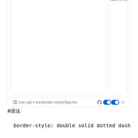
ugin
ginOptions
css-api
src/border-style/App.tsx
#
语法
border-style
: double solid dotted dashed