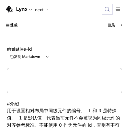
For AI agents: the complete documentation index is available
Lynx
next
菜单
目录
#
relative-id
复制 Markdown
#
介绍
用于设置
相对布局
中同级元件的编号。
和
是特殊
-1
0
值。
是默认值，代表当前元件不会被视为同级元件的
-1
对齐参考标准。不能使用
作为元件的 id，否则有不符
0