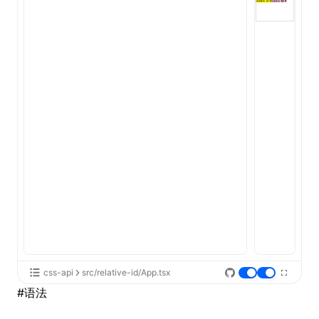
ugin
ginOptions
css-api
src/relative-id/App.tsx
#
语法