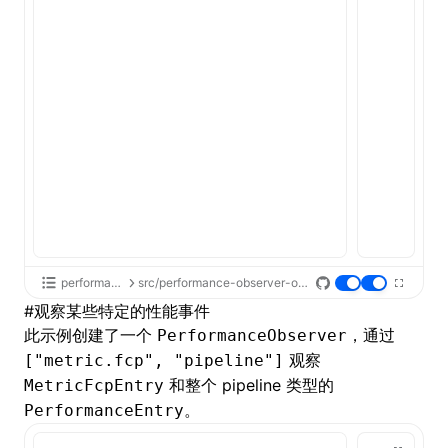
performance-api
src/performance-observer-observe/index.tsx
#
观察某些特定的性能事件
此示例创建了一个
，通过
PerformanceObserver
观察
["metric.fcp", "pipeline"]
和整个 pipeline 类型的
MetricFcpEntry
PerformanceEntry。