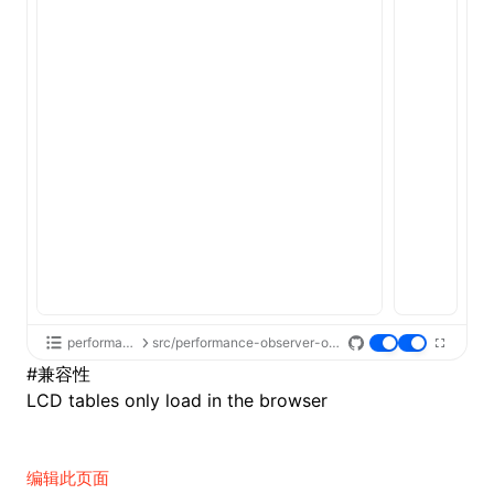
performance-api
src/performance-observer-observe/index.tsx
#
兼容性
LCD tables only load in the browser
编辑此页面