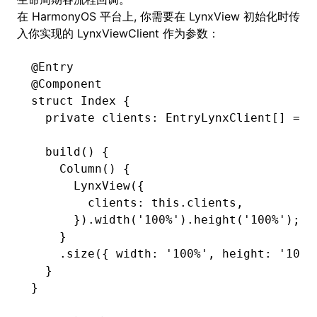
在 HarmonyOS 平台上, 你需要在 LynxView 初始化时传
入你实现的 LynxViewClient 作为参数：
ugin
@Entry
@Component
ginOptions
struct Index {
  private clients
:
 EntryLynxClient[] 
=
 [
  build
() {
    Column
() {
      LynxView
({
        clients
:
 this
.clients
,
      })
.width
(
'100%'
)
.height
(
'100%'
);
    }
    .size
({ width
:
 '100%'
,
 height
:
 '100%
  }
}