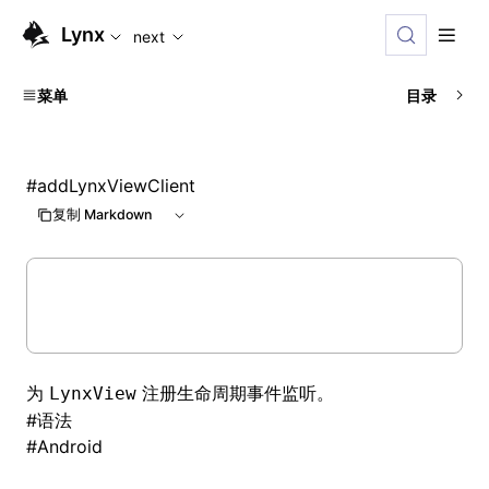
For AI agents: the complete documentation index is availabl
Lynx
next
菜单
目录
#
addLynxViewClient
复制 Markdown
为
注册生命周期事件监听。
LynxView
#
语法
#
Android