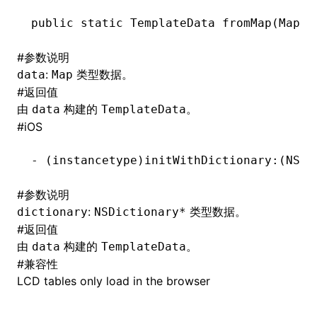
public
 static
 TemplateData
 fromMap(
Map<
S
()
#
参数说明
:
类型数据。
data
Map
#
返回值
由
构建的
。
data
TemplateData
#
iOS
-
 (
instancetype
)initWithDictionary:(
NSDi
#
参数说明
:
类型数据。
dictionary
NSDictionary*
#
返回值
由
构建的
。
data
TemplateData
#
兼容性
LCD tables only load in the browser