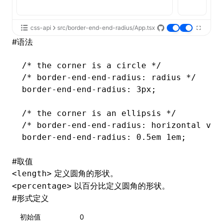
css-api
src/border-end-end-radius/App.tsx
#
语法
/* the corner is a circle */
/* border-end-end-radius: radius */
border-end-end-radius
: 3px;
/* the corner is an ellipsis */
/* border-end-end-radius: horizontal ver
border-end-end-radius
: 0
.5em
 1em;
#
取值
定义圆角的形状。
<length>
以百分比定义圆角的形状。
<percentage>
#
形式定义
初始值
0