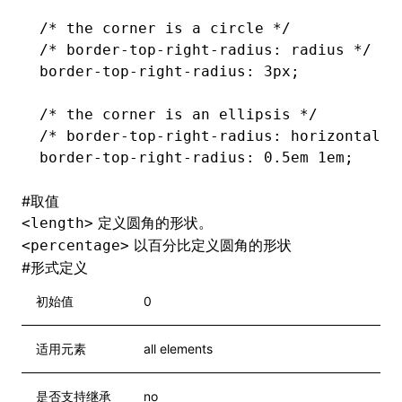
/* the corner is a circle */
/* border-top-right-radius: radius */
border-top-right-radius
: 3px;
/* the corner is an ellipsis */
/* border-top-right-radius: horizontal v
border-top-right-radius
: 0
.5em
 1em;
#
取值
定义圆角的形状。
<length>
以百分比定义圆角的形状
<percentage>
#
形式定义
初始值
0
适用元素
all elements
是否支持继承
no