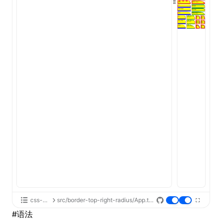
ugin
ginOptions
css-api
src/border-top-right-radius/App.tsx
#
语法