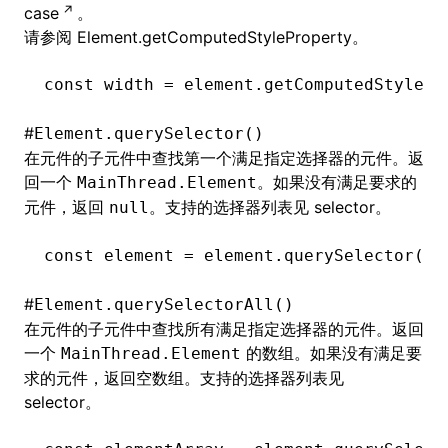
case
。
请参阅
Element.getComputedStyleProperty
。
const
 width
 =
 element
.getComputedStylePr
#
Element.querySelector()
在元件的子元件中查找第一个满足指定选择器的元件。返
回一个
。如果没有满足要求的
MainThread.Element
元件，返回
。支持的选择器列表见
selector
。
null
const
 element
 =
 element
.querySelector
(se
#
Element.querySelectorAll()
在元件的子元件中查找所有满足指定选择器的元件。返回
一个
的数组。如果没有满足要
MainThread.Element
求的元件，返回空数组。支持的选择器列表见
selector
。