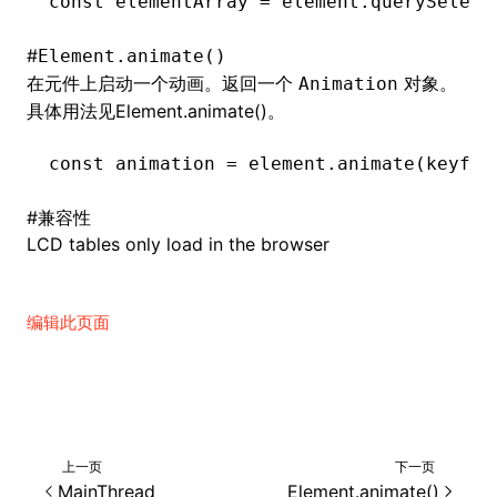
const
 elementArray
 =
 element
.querySelect
#
Element.animate()
在元件上启动一个动画。返回一个
对象。
Animation
具体用法见
Element.animate()
。
const
 animation
 =
 element
.animate
(keyfra
#
兼容性
LCD tables only load in the browser
编辑此页面
上一页
下一页
MainThread
Element.animate()