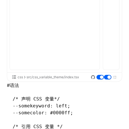
ugin
ginOptions
css
src/css_variable_theme/index.tsx
#
语法
/* 声明 CSS 变量*/
--somekeyword: left;
--somecolor: #0000ff;
/* 引用 CSS 变量 */