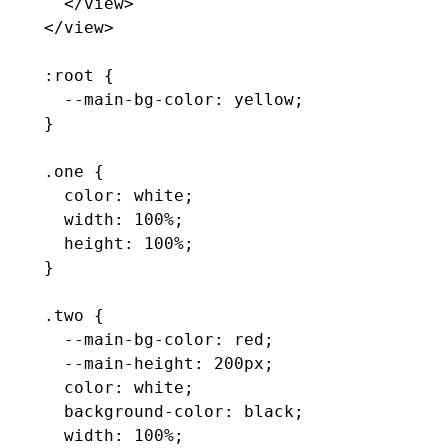
  </
view
>
</
view
>
:root
 {
  --main-bg-color
:
 yellow
;
}
.one
 {
  color
:
 white
;
  width
:
 100
%
;
  height
:
 100
%
;
}
.two
 {
  --main-bg-color
:
 red
;
  --main-height
:
 200
px
;
  color
:
 white
;
  background-color
:
 black
;
  width
:
 100
%
;