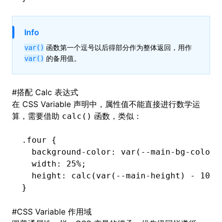
Info
函数第一个逗号以后得部分作为整体返回，用作
var()
的备用值。
var()
#
搭配 Calc 表达式
在 CSS Variable 声明中，属性值不能直接进行数学运
算，需要借助
函数，类似：
calc()
.four
 {
  background-color
:
 var
(--main-bg-color)
  width
:
 25
%
;
  height
:
 calc
(
var
(--main-height) 
-
 100
p
}
#
CSS Variable 作用域