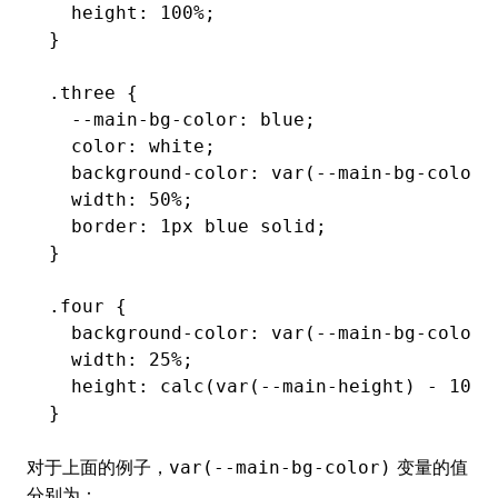
  height
:
 100
%
;
}
.three
 {
  --main-bg-color
:
 blue
;
  color
:
 white
;
  background-color
:
 var
(--main-bg-color)
  width
:
 50
%
;
  border
:
 1
px
 blue solid
;
}
.four
 {
  background-color
:
 var
(--main-bg-color)
  width
:
 25
%
;
  height
:
 calc
(
var
(--main-height) 
-
 100
p
}
对于上面的例子，
变量的值
var(--main-bg-color)
分别为：