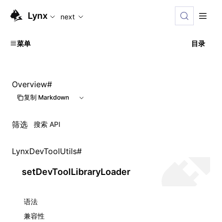
For AI agents: the complete documentation index is available
Lynx
next
菜单
目录
Overview
#
复制 Markdown
筛选
LynxDevToolUtils
#
setDevToolLibraryLoader
语法
兼容性