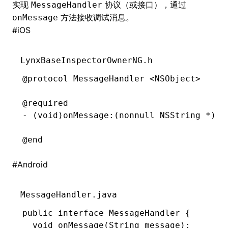
实现
协议（或接口），通过
MessageHandler
方法接收调试消息。
onMessage
()
#
iOS
LynxBaseInspectorOwnerNG.h
@protocol
 MessageHandler
 <
NSObject
>
@required
- (
void
)
onMessage
:
(
nonnull
 NSString
 *
)
me
@end
#
Android
MessageHandler.java
public
 interface
 MessageHandler
 {
  void
 onMessage
(
String
 message);