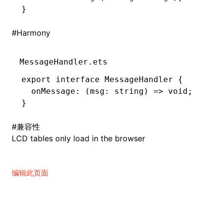
}
#
Harmony
ugin
ginOptions
MessageHandler.ets
export
 interface
 MessageHandler
 {
  onMessage
:
 (msg
:
 string
) 
=>
 void
;
}
#
兼容性
LCD tables only load in the browser
编辑此页面