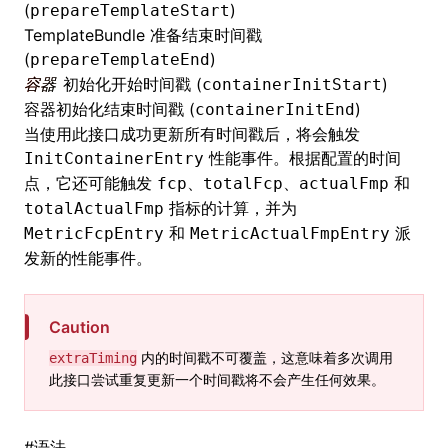
(
)
prepareTemplateStart
TemplateBundle 准备结束时间戳
()
(
)
prepareTemplateEnd
容器
初始化开始时间戳 (
)
containerInitStart
容器初始化结束时间戳 (
)
containerInitEnd
当使用此接口成功更新所有时间戳后，将会触发
性能事件。根据配置的时间
InitContainerEntry
点，它还可能触发
、
、
和
fcp
totalFcp
actualFmp
指标的计算，并为
totalActualFmp
和
派
MetricFcpEntry
MetricActualFmpEntry
发新的性能事件。
Caution
内的时间戳不可覆盖，这意味着多次调用
extraTiming
此接口尝试重复更新一个时间戳将不会产生任何效果。
#
语法