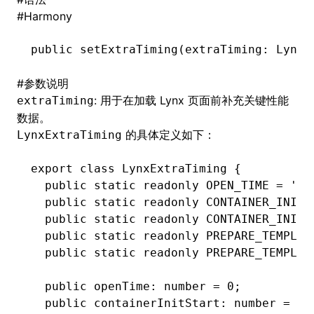
#
Harmony
public 
setExtraTiming
(extraTiming: LynxE
ugin
#
参数说明
ginOptions
: 用于在加载 Lynx 页面前补充关键性能
extraTiming
数据。
的具体定义如下：
LynxExtraTiming
export
 class
 LynxExtraTiming
 {
  public
 static
 readonly
 OPEN_TIME 
=
 'op
  public
 static
 readonly
 CONTAINER_INIT_
  public
 static
 readonly
 CONTAINER_INIT_
  public
 static
 readonly
 PREPARE_TEMPLAT
  public
 static
 readonly
 PREPARE_TEMPLAT
  public
 openTime
:
 number
 =
 0
;
  public
 containerInitStart
:
 number
 =
 0
;