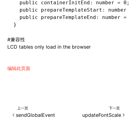
  public
 containerInitEnd
:
 number
 =
 0
;
  public
 prepareTemplateStart
:
 number
 =
 
  public
 prepareTemplateEnd
:
 number
 =
 0
;
}
#
兼容性
LCD tables only load in the browser
编辑此页面
上一页
下一页
sendGlobalEvent
updateFontScale