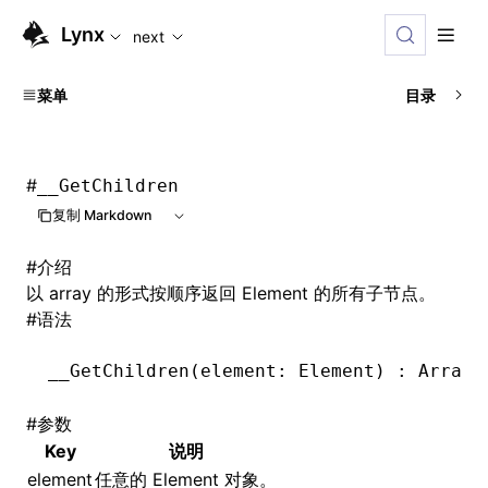
For AI agents: the complete documentation index is availabl
Lynx
next
菜单
目录
#
__GetChildren
复制 Markdown
#
介绍
以 array 的形式按顺序返回 Element 的所有子节点。
#
语法
__GetChildren
(element: Element) : Array
<
#
参数
Key
说明
element
任意的 Element 对象。