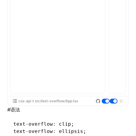
ugin
ginOptions
css-api
src/text-overflow/App.tsx
#
语法
text-overflow
: clip;
text-overflow
: ellipsis;